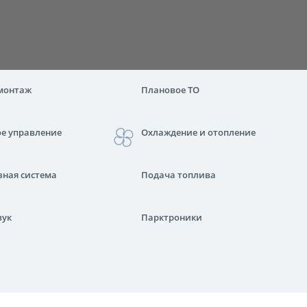
монтаж
Плановое ТО
ое управление
Охлаждение и отопление
зная система
Подача топлива
вук
Парктроники