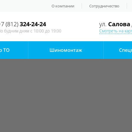
О компании
Сотрудничество
+7 (812)
324-24-24
ул.
Салова 
о будним дням
с 10:00 до 19:00
Смотреть на кар
р ТО
Шиномонтаж
Спец