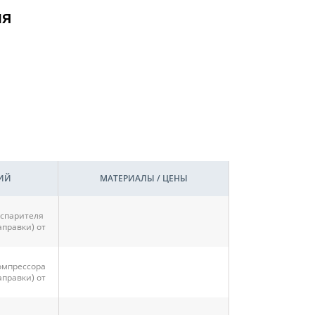
ия
ИЙ
МАТЕРИАЛЫ / ЦЕНЫ
спарителя
аправки) от
омпрессора
аправки) от