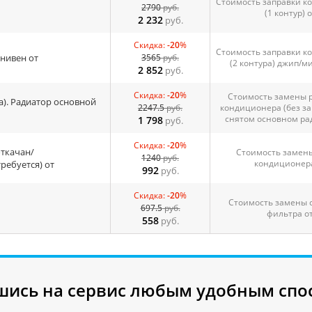
Стоимость заправки к
2790
руб.
(1 контур) о
2 232
руб.
Скидка:
-20
%
Стоимость заправки к
нивен от
3565
руб.
(2 контура) джип/м
2 852
руб.
Скидка:
-20
%
Стоимость замены 
а). Радиатор основной
2247.5
руб.
кондиционера (без за
снятом основном ра
1 798
руб.
Скидка:
-20
%
откачан/
Стоимость замены
1240
руб.
кондиционера
ребуется) от
992
руб.
Скидка:
-20
%
Стоимость замены 
697.5
руб.
фильтра о
558
руб.
шись на сервис любым удобным спо