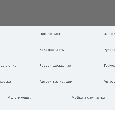
Чип- тюнинг
Шино
Ходовая часть
Рулев
сцепление
Развал-схождение
Тормо
краска
Автосигнализации
Автоз
Мультимедиа
Мойка и химчистка