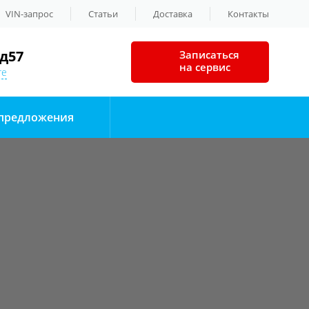
VIN-запрос
Статьи
Доставка
Контакты
д57
Записаться
на сервис
те
предложения