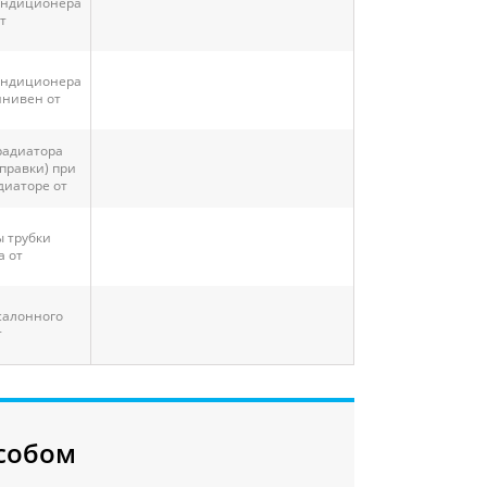
ондиционера
т
ондиционера
инивен от
радиатора
правки) при
диаторе от
 трубки
 от
салонного
т
собом