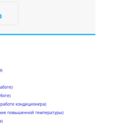
4
м)
аботе)
боте)
 работе кондиционера)
ние повышенной температуры)
а)