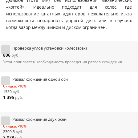
дюймов (1016 мм) без использования механических
«когтей». Идеально подходит для колес, где
использование штатных адаптеров нежелательно из-за
возможности поцарапать дорогой диск или в случаях
когда зазор между шиной и диском ограничен.
Проверка углов установки колес (всех)
806
руб.
Устанавливается необходимость проведения развал-схождения
Развал схождения одной оси
Скидка:
-10
%
1550
руб.
1 395
руб.
Развал схождения двух осей
Скидка:
-10
%
2309.5
руб.
2 079
руб.