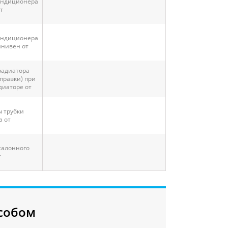
ондиционера
т
ондиционера
инивен от
радиатора
правки) при
диаторе от
 трубки
 от
салонного
т
собом