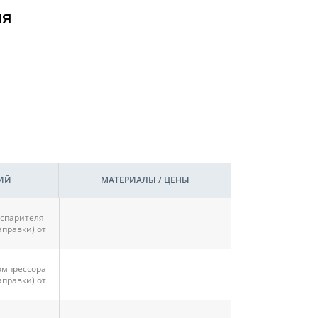
ия
ИЙ
МАТЕРИАЛЫ / ЦЕНЫ
спарителя
аправки) от
омпрессора
аправки) от