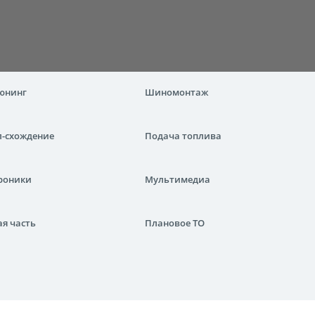
тюнинг
Шиномонтаж
л-схождение
Подача топлива
роники
Мультимедиа
я часть
Плановое ТО