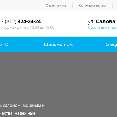
О компании
Сотрудничество
+7 (812)
324-24-24
ул.
Салова 
о будним дням
с 10:00 до 19:00
Смотреть на кар
р ТО
Шиномонтаж
Спец
м салоном, мощным и
чества, надежные