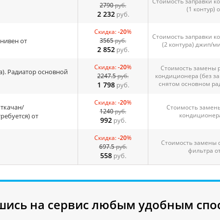
Стоимость заправки к
2790
руб.
(1 контур) о
2 232
руб.
Скидка:
-20
%
Стоимость заправки к
нивен от
3565
руб.
(2 контура) джип/м
2 852
руб.
Скидка:
-20
%
Стоимость замены 
а). Радиатор основной
2247.5
руб.
кондиционера (без за
снятом основном ра
1 798
руб.
Скидка:
-20
%
откачан/
Стоимость замены
1240
руб.
кондиционера
ребуется) от
992
руб.
Скидка:
-20
%
Стоимость замены 
697.5
руб.
фильтра о
558
руб.
шись на сервис любым удобным спо