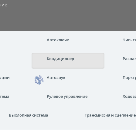
ние.
Автоключи
Чип- 
Кондиционер
Разва
ации
Автозвук
Паркт
стема
Рулевое управление
Ходова
Выхлопная система
Трансмиссия и сцепление