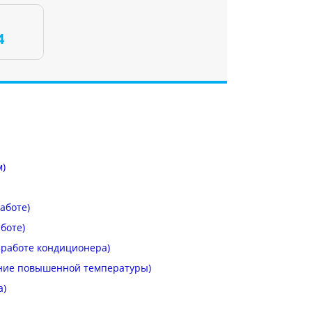
4
м)
аботе)
боте)
 работе кондиционера)
ние повышенной температуры)
а)