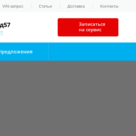
VIN-запрос
Статьи
Доставка
Контакты
д57
Записаться
на сервис
те
предложения