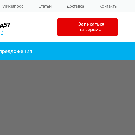
VIN-запрос
Статьи
Доставка
Контакты
д57
Записаться
на сервис
те
предложения