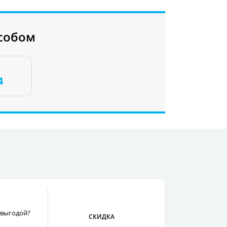
собом
4
 выгодой?
СКИДКА