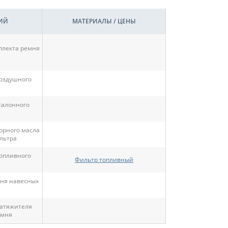
ИЙ
МАТЕРИАЛЫ / ЦЕНЫ
плекта ремня
оздушного
салонного
орного масла
льтра
опливного
Фильтр топливный
ня навесных
атяжителя
емня