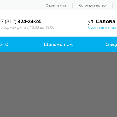
О компании
Сотрудничество
+7 (812)
324-24-24
ул.
Салова 
о будним дням
с 10:00 до 19:00
Смотреть на кар
р ТО
Шиномонтаж
Спец