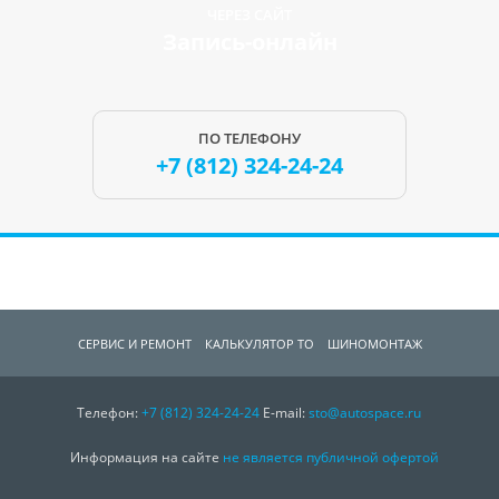
ЧЕРЕЗ САЙТ
Запись-онлайн
ПО ТЕЛЕФОНУ
+7 (812)
324-24-24
СЕРВИС И РЕМОНТ
КАЛЬКУЛЯТОР ТО
ШИНОМОНТАЖ
Телефон:
СПЕЦПРЕДЛОЖЕНИЯ
+7 (812)
324-24-24
О КОМПАНИИ
E-mail:
sto@autospace.ru
КОНТАКТЫ
Информация на сайте
не является публичной офертой