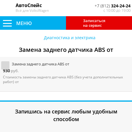
АвтоСпейс
+7 (812)
324-24-24
с 10:00 до 19:00
Всё для VolksWagen
Записаться
МЕНЮ
на сервис
Диагностика и электрика
Замена заднего датчика ABS от
Замена заднего датчика ABS от
930
руб.
Стоимость замены заднего датчика ABS (без учета дополнительных
работ) от
Запишись на сервис любым удобным
способом