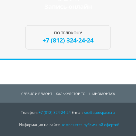
Запись-онлайн
ПО ТЕЛЕФОНУ
+7 (812)
324-24-24
СЕРВИС И РЕМОНТ
КАЛЬКУЛЯТОР ТО
ШИНОМОНТАЖ
Телефон:
СПЕЦПРЕДЛОЖЕНИЯ
+7 (812)
324-24-24
О КОМПАНИИ
E-mail:
sto@autospace.ru
КОНТАКТЫ
Информация на сайте
не является публичной офертой